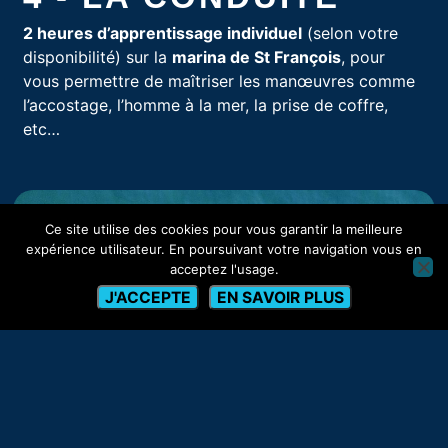
2 heures d’apprentissage individuel
(selon votre
disponibilité) sur la
marina de St François
, pour
vous permettre de maîtriser les manœuvres comme
l’accostage, l’homme à la mer, la prise de coffre,
etc…
Ce site utilise des cookies pour vous garantir la meilleure
PRÊT-E
À NAVIGUER
expérience utilisateur. En poursuivant votre navigation vous en
acceptez l'usage.
?
J'ACCEPTE
EN SAVOIR PLUS
Oui ! Comment m’inscrire ?
Indiquez vos coordonnées pour accédez
immédiatement aux sessions de formation
disponibles, ainsi qu’à tous les documents du
dossier et suivre la procédure d’inscription.